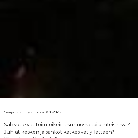
Sivuja päivitetty viimeksi
10.06.2026
Sähköt eivät toimi oikein asunnossa tai kiinteistössä?
Juhlat kesken ja sähköt katkesivat yllättäen?