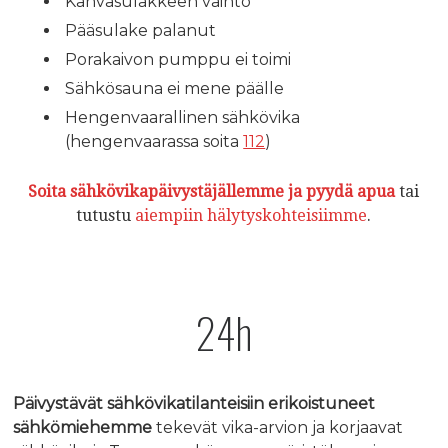
Kahvasulakkeen vaihto
Pääsulake palanut
Porakaivon pumppu ei toimi
Sähkösauna ei mene päälle
Hengenvaarallinen sähkövika
(hengenvaarassa soita
112
)
Soita sähkövikapäivystäjällemme ja pyydä apua
tai
tutustu
aiempiin hälytyskohteisiimme
.
24h
Päivystävät sähkövikatilanteisiin erikoistuneet
sähkömiehemme
tekevät vika-arvion ja korjaavat