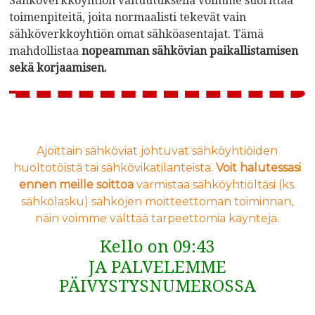
Sähköverkkoyhtiön valtuutuksella voimme suorittaa
toimenpiteitä, joita normaalisti tekevät vain
sähköverkkoyhtiön omat sähköasentajat. Tämä
mahdollistaa
nopeamman sähkövian paikallistamisen
sekä korjaamisen.
Ajoittain sähköviat johtuvat sähköyhtiöiden
huoltotöistä tai sähkövikatilanteista.
Voit halutessasi
ennen meille soittoa
varmistaa sähköyhtiöltäsi (ks.
sähkölasku) sähköjen moitteettoman toiminnan,
näin voimme välttää tarpeettomia käyntejä.
Kello on 09:43
JA PALVELEMME
PÄIVYSTYSNUMEROSSA