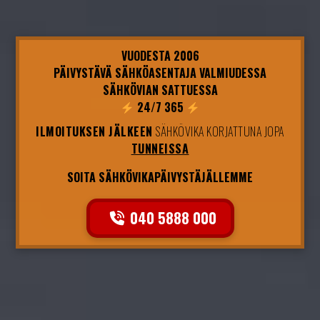
VUODESTA 2006
PÄIVYSTÄVÄ SÄHKÖASENTAJA VALMIUDESSA
SÄHKÖVIAN SATTUESSA
24/7 365
ILMOITUKSEN JÄLKEEN
SÄHKÖVIKA KORJATTUNA JOPA
TUNNEISSA
SOITA SÄHKÖVIKAPÄIVYSTÄJÄLLEMME
040 5888 000