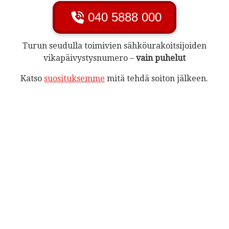
040 5888 000
Turun seudulla toimivien sähköurakoitsijoiden
vikapäivystysnumero –
vain puhelut
Katso
suosituksemme
mitä tehdä soiton jälkeen.
PÄIVYSTYS –
ELECTRICIAN
24h
Tarjoamme ajankohdasta riippumatonta palvelua ja
päivystysnumerostamme vastaa aina asiantunteva
sähköasentajamme. Turvallisuussyistä emme tee
puhelinneuvontaa. Sähköasentajamme lähtee
työkohteeseen
silloisesta sijainnistaan.