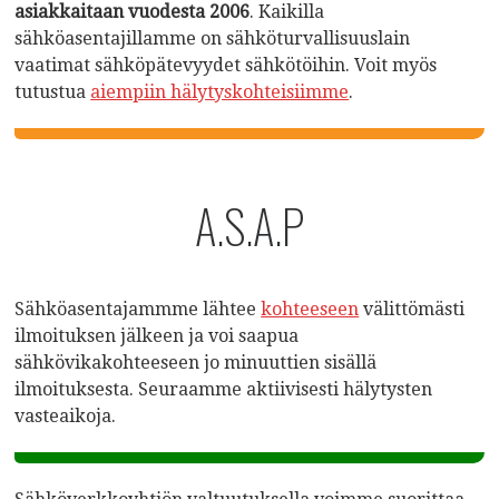
asiakkaitaan vuodesta 2006
. Kaikilla
sähköasentajillamme on sähköturvallisuuslain
vaatimat sähköpätevyydet sähkötöihin. Voit myös
tutustua
aiempiin hälytyskohteisiimme
.
A.S.A.P
Sähköasentajammme lähtee
kohteeseen
välittömästi
ilmoituksen jälkeen ja voi saapua
sähkövikakohteeseen jo minuuttien sisällä
ilmoituksesta. Seuraamme aktiivisesti hälytysten
vasteaikoja.