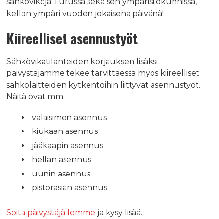
sähkövikoja Turussa sekä sen ympäristökunnissa,
kellon ympäri vuoden jokaisena päivänä!
Kiireelliset asennustyöt
Sähkövikatilanteiden korjauksen lisäksi
päivystäjämme tekee tarvittaessa myös kiireelliset
sähkölaitteiden kytkentöihin liittyvät asennustyöt.
Näitä ovat mm.
valaisimen asennus
kiukaan asennus
jääkaapin asennus
hellan asennus
uunin asennus
pistorasian asennus
Soita päivystäjällemme
ja kysy lisää.