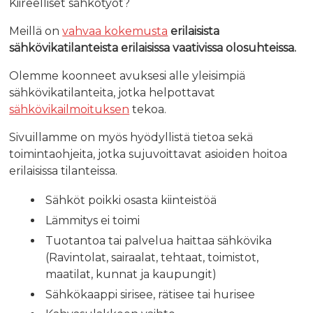
Kiireelliset sähkötyöt?
Meillä on
vahvaa kokemusta
erilaisista
sähkövikatilanteista erilaisissa vaativissa olosuhteissa.
Olemme koonneet avuksesi alle yleisimpiä
sähkövikatilanteita, jotka helpottavat
sähkövikailmoituksen
tekoa.
Sivuillamme on myös hyödyllistä tietoa sekä
toimintaohjeita, jotka sujuvoittavat asioiden hoitoa
erilaisissa tilanteissa.
Sähköt poikki osasta kiinteistöä
Lämmitys ei toimi
Tuotantoa tai palvelua haittaa sähkövika
(Ravintolat, sairaalat, tehtaat, toimistot,
maatilat, kunnat ja kaupungit)
Sähkökaappi sirisee, rätisee tai hurisee